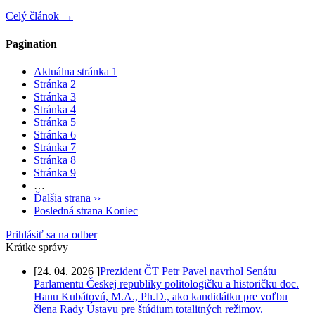
Celý článok →
Pagination
Aktuálna stránka
1
Stránka
2
Stránka
3
Stránka
4
Stránka
5
Stránka
6
Stránka
7
Stránka
8
Stránka
9
…
Ďalšia strana
››
Posledná strana
Koniec
Prihlásiť sa na odber
Krátke správy
[
24. 04. 2026
]
Prezident ČT Petr Pavel navrhol Senátu
Parlamentu Českej republiky politologičku a historičku doc.
Hanu Kubátovú, M.A., Ph.D., ako kandidátku pre voľbu
člena Rady Ústavu pre štúdium totalitných režimov.