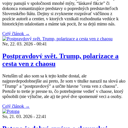
vojny panujú v spoločnosti mnohé mýty, “láskavé fikcie” či
dokonca romantizujúce predstavy o popredných predstaviteľoch
Slovenského štátu. Dejiny si zvykneme rozprávať väčšinou z
pozície autorít a centier, v ktorých vznikali rozhodnutia vedúce k
historickým udalostiam a máme tak pocit, že sa dejú mimo nás.
Celý článok →
Ne, 22. 03. 2026 - 00:41
Postpravdový svět. Trump, polarizace a
cesta ven z chaosu
Netuším už ako som sa k tejto knihe dostal, ale
najpravdepodobnejšie asi preto, že som v titulke narazil na slová ako
"Trump" a "postpravdový" a určite hlavne "cesta ven z chaosu".
Pretože to tretie je presne to, čo potrebujeme vedieť v chaose, ktorý
spôsobili (nie výlučne, ale aj) tie prvé dve spomenuté veci a osoby.
Celý článok →
So, 21. 03. 2026 - 22:41