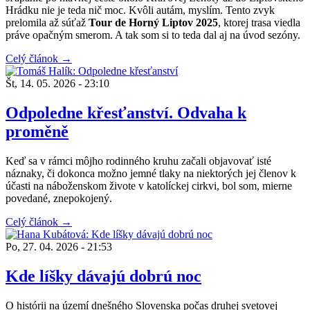
Hrádku nie je teda nič moc. Kvôli autám, myslím. Tento zvyk
prelomila až súťaž
Tour de Horný Liptov 2025
, ktorej trasa viedla
práve opačným smerom. A tak som si to teda dal aj na úvod sezóny.
Celý článok →
Št, 14. 05. 2026 - 23:10
Odpoledne křesťanství. Odvaha k
proměně
Keď sa v rámci môjho rodinného kruhu začali objavovať isté
náznaky, či dokonca možno jemné tlaky na niektorých jej členov k
účasti na náboženskom živote v katolíckej cirkvi, bol som, mierne
povedané, znepokojený.
Celý článok →
Po, 27. 04. 2026 - 21:53
Kde líšky dávajú dobrú noc
O histórii na území dnešného Slovenska počas druhej svetovej