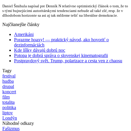
Daniel Šmihula napísal pre Denník N relatívne optimistický článok o tom, že to
s tými bujnejúcimi autoritárskymi tendenciami nebude až také zlé, resp. že v
dlhodobom horizonte sa asi aj tak môžeme tešiť na liberálne demokracie.
Najčítanejšie články
Amerikáni
Porazme hoaxy! — praktický návod, ako hovoriť o
dezinformáciách
Kde líšky dávajú dobrú noc
Potopa je dobrá správa o slovenskej kinematografii
Postpravdový svět. Trump, polarizace a cesta ven z chaosu
Tagy
festival
hudba
drupal
koncert
film
totalita
politika
liptov
Londýn
Náhodné odkazy
Fašizmus