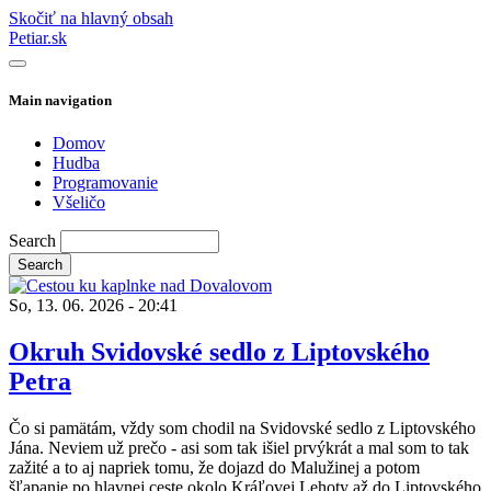
Skočiť na hlavný obsah
Petiar.sk
Main navigation
Domov
Hudba
Programovanie
Všeličo
Search
So, 13. 06. 2026 - 20:41
Okruh Svidovské sedlo z Liptovského
Petra
Čo si pamätám, vždy som chodil na Svidovské sedlo z Liptovského
Jána. Neviem už prečo - asi som tak išiel prvýkrát a mal som to tak
zažité a to aj napriek tomu, že dojazd do Malužinej a potom
šľapanie po hlavnej ceste okolo Kráľovej Lehoty až do Liptovského