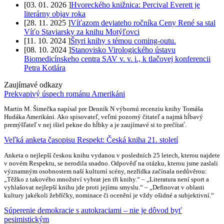
[
03. 01. 2026
]
Hvoreckého knižnica: Percival Everett je
literárny objav roka
[
28. 11. 2025
]
Víťazom deviateho ročníka Ceny René sa stal
Víťo Staviarsky za knihu Motýľovci
[
11. 10. 2024
]
Štyri knihy s témou coming-outu.
[
08. 10. 2024
]
Stanovisko Virologického ústavu
Biomedicínskeho centra SAV v. v. i., k tlačovej konferencii
Petra Kotlára
Zaujímavé odkazy
Prekvapivý úspech románu Amerikáni
Martin M. Šimečka napísal pre Denník N výbornú recenziu knihy Tomáša
Hudáka Amerikáni. Ako spisovateľ, veľmi pozorný čitateľ a najmä hĺbavý
premýšľateľ v nej išiel pekne do hĺbky a je zaujímavé si to prečítať.
Veľká anketa časopisu Respekt: Česká kniha 21. století
Anketa o nejlepší českou knihu vydanou v posledních 25 letech, kterou najdete
v novém Respektu, se nerodila snadno. Odpověď na otázku, kterou jsme zaslali
významným osobnostem naší kulturní scény, nezřídka začínala nedůvěrou:
„Těžko z takového množství vybrat jen tři knihy.“ – „Literatura není sport a
vyhlašovat nejlepší knihu jde proti jejímu smyslu.“ – „Definovat v oblasti
kultury jakékoli žebříčky, nominace či ocenění je vždy ošidné a subjektivní.“
Súperenie demokracie s autokraciami – nie je dôvod byť
pesimistickým