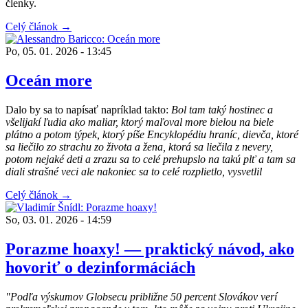
členky.
Celý článok →
Po, 05. 01. 2026 - 13:45
Oceán more
Dalo by sa to napísať napríklad takto:
Bol tam taký hostinec a
všelijakí ľudia ako maliar, ktorý maľoval more bielou na biele
plátno a potom týpek, ktorý píše Encyklopédiu hraníc, dievča, ktoré
sa liečilo zo strachu zo života a žena, ktorá sa liečila z nevery,
potom nejaké deti a zrazu sa to celé prehupslo na takú plť a tam sa
diali strašné veci ale nakoniec sa to celé rozplietlo, vysvetlil
Celý článok →
So, 03. 01. 2026 - 14:59
Porazme hoaxy! — praktický návod, ako
hovoriť o dezinformáciách
"Podľa výskumov Globsecu približne 50 percent Slovákov verí