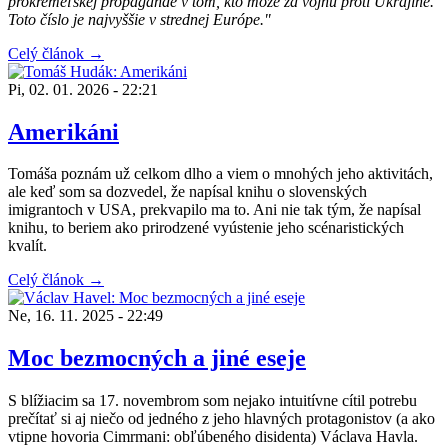
prokremeľskej propagande v tom, kto môže za vojnu proti Ukrajine.
Toto číslo je najvyššie v strednej Európe."
Celý článok →
Pi, 02. 01. 2026 - 22:21
Amerikáni
Tomáša poznám už celkom dlho a viem o mnohých jeho aktivitách,
ale keď som sa dozvedel, že napísal knihu o slovenských
imigrantoch v USA, prekvapilo ma to. Ani nie tak tým, že napísal
knihu, to beriem ako prirodzené vyústenie jeho scénaristických
kvalít.
Celý článok →
Ne, 16. 11. 2025 - 22:49
Moc bezmocných a jiné eseje
S blížiacim sa 17. novembrom som nejako intuitívne cítil potrebu
prečítať si aj niečo od jedného z jeho hlavných protagonistov (a ako
vtipne hovoria Cimrmani: obľúbeného disidenta) Václava Havla.