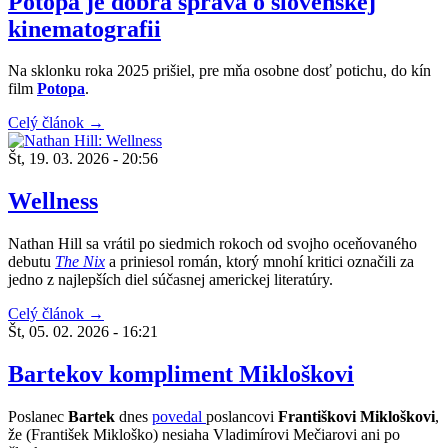
Potopa je dobrá správa o slovenskej
kinematografii
Na sklonku roka 2025 prišiel, pre mňa osobne dosť potichu, do kín
film
Potopa
.
Celý článok →
Št, 19. 03. 2026 - 20:56
Wellness
Nathan Hill sa vrátil po siedmich rokoch od svojho oceňovaného
debutu
The Nix
a priniesol román, ktorý mnohí kritici označili za
jedno z najlepších diel súčasnej americkej literatúry.
Celý článok →
Št, 05. 02. 2026 - 16:21
Bartekov kompliment Mikloškovi
Poslanec
Bartek
dnes
povedal
poslancovi
Františkovi Mikloškovi
,
že (František Mikloško) nesiaha Vladimírovi Mečiarovi ani po