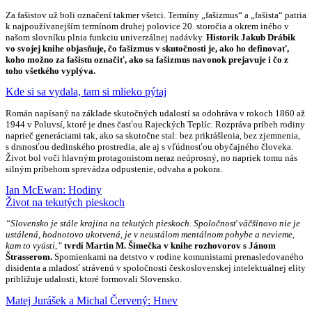
Za fašistov už boli označení takmer všetci. Termíny „fašizmus“ a „fašista“ patria
k najpoužívanejším termínom druhej polovice 20. storočia a okrem iného v
našom slovníku plnia funkciu univerzálnej nadávky.
Historik Jakub Drábik
vo svojej knihe objasňuje, čo fašizmus v skutočnosti je, ako ho definovať,
koho možno za fašistu označiť, ako sa fašizmus navonok prejavuje i čo z
toho všetkého vyplýva.
Kde si sa vydala, tam si mlieko pýtaj
Román napísaný na základe skutočných udalostí sa odohráva v rokoch 1860 až
1944 v Poluvsí, ktoré je dnes časťou Rajeckých Teplíc. Rozpráva príbeh rodiny
naprieč generáciami tak, ako sa skutočne stal: bez prikrášlenia, bez zjemnenia,
s drsnosťou dedinského prostredia, ale aj s vľúdnosťou obyčajného človeka.
Život bol voči hlavným protagonistom neraz neúprosný, no napriek tomu nás
silným príbehom sprevádza odpustenie, odvaha a pokora.
Ian McEwan: Hodiny
Život na tekutých pieskoch
“Slovensko je stále krajina na tekutých pieskoch. Spoločnosť väčšinovo nie je
ustálená, hodnotovo ukotvená, je v neustálom mentálnom pohybe a nevieme,
kam to vyústi,”
tvrdí Martin M. Šimečka v knihe rozhovorov s Jánom
Štrasserom.
Spomienkami na detstvo v rodine komunistami prenasledovaného
disidenta a mladosť strávenú v spoločnosti československej intelektuálnej elity
približuje udalosti, ktoré formovali Slovensko.
Matej Jurášek a Michal Červený: Hnev