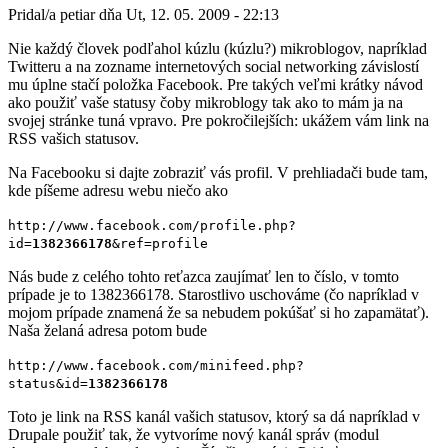
Pridal/a
petiar
dňa
Ut, 12. 05. 2009 - 22:13
Nie každý človek podľahol kúzlu (kúzlu?) mikroblogov, napríklad
Twitteru a na zozname internetových social networking závislostí
mu úplne stačí položka Facebook. Pre takých veľmi krátky návod
ako použiť vaše statusy čoby mikroblogy tak ako to mám ja na
svojej stránke tuná vpravo. Pre pokročilejších: ukážem vám link na
RSS vašich statusov.
Na Facebooku si dajte zobraziť vás profil. V prehliadači bude tam,
kde píšeme adresu webu niečo ako
http://www.facebook.com/profile.php?
id=
1382366178
&ref=profile
Nás bude z celého tohto reťazca zaujímať len to číslo, v tomto
prípade je to 1382366178. Starostlivo uschováme (čo napríklad v
mojom prípade znamená že sa nebudem pokúšať si ho zapamätať).
Naša želaná adresa potom bude
http://www.facebook.com/minifeed.php?
status&id=
1382366178
Toto je link na RSS kanál vašich statusov, ktorý sa dá napríklad v
Drupale použiť tak, že vytvoríme nový kanál správ (modul