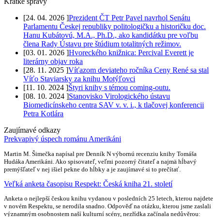
Krátke správy
[
24. 04. 2026
]
Prezident ČT Petr Pavel navrhol Senátu
Parlamentu Českej republiky politologičku a historičku doc.
Hanu Kubátovú, M.A., Ph.D., ako kandidátku pre voľbu
člena Rady Ústavu pre štúdium totalitných režimov.
[
03. 01. 2026
]
Hvoreckého knižnica: Percival Everett je
literárny objav roka
[
28. 11. 2025
]
Víťazom deviateho ročníka Ceny René sa stal
Víťo Staviarsky za knihu Motýľovci
[
11. 10. 2024
]
Štyri knihy s témou coming-outu.
[
08. 10. 2024
]
Stanovisko Virologického ústavu
Biomedicínskeho centra SAV v. v. i., k tlačovej konferencii
Petra Kotlára
Zaujímavé odkazy
Prekvapivý úspech románu Amerikáni
Martin M. Šimečka napísal pre Denník N výbornú recenziu knihy Tomáša
Hudáka Amerikáni. Ako spisovateľ, veľmi pozorný čitateľ a najmä hĺbavý
premýšľateľ v nej išiel pekne do hĺbky a je zaujímavé si to prečítať.
Veľká anketa časopisu Respekt: Česká kniha 21. století
Anketa o nejlepší českou knihu vydanou v posledních 25 letech, kterou najdete
v novém Respektu, se nerodila snadno. Odpověď na otázku, kterou jsme zaslali
významným osobnostem naší kulturní scény, nezřídka začínala nedůvěrou: