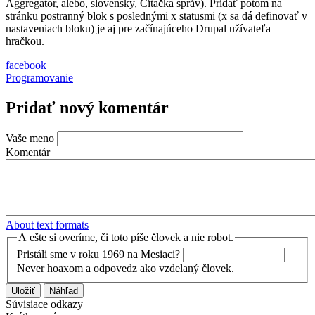
Aggregator, alebo, slovensky, Čítačka správ). Pridať potom na
stránku postranný blok s poslednými x statusmi (x sa dá definovať v
nastaveniach bloku) je aj pre začínajúceho Drupal užívateľa
hračkou.
facebook
Programovanie
Pridať nový komentár
Vaše meno
Komentár
About text formats
A ešte si overíme, či toto píše človek a nie robot.
Pristáli sme v roku 1969 na Mesiaci?
Never hoaxom a odpovedz ako vzdelaný človek.
Súvisiace odkazy