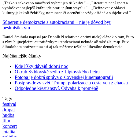
„Těžko z takového množství vybrat jen tři knihy.“ – „Literatura není sport a
vyhlašovat nejlepší knihu jde proti jejímu smyslu.“ – „Definovat v oblasti
kultury jakékoli žebříčky, nominace či ocenění je vždy ošidné a subjektivní.“
Súperenie demokracie s autokraciami – nie je dôvod byť
pesimistickým
Daniel Šmihula napísal pre Denník N relatívne optimistický článok o tom, že to
s tými bujnejúcimi autoritárskymi tendenciami nebude až také zlé, resp. že v
dlhodobom horizonte sa asi aj tak môžeme tešiť na liberálne demokracie.
Najčítanejšie články
Kde líšky dávajú dobrú noc
Okruh Svidovské sedlo z Liptovského Petra
Potopa je dobrá správa o slovenskej kinematografii
Postpravdový svět. Trump, polarizace a cesta ven z chaosu
Odpoledne křesťanství. Odvaha k proměně
Tagy
festival
drupal
hudba
film
koncert
totalita