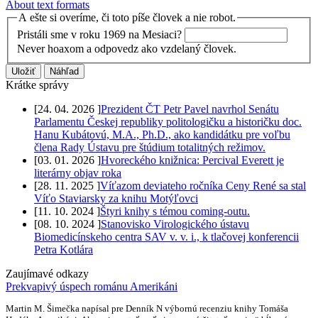
About text formats
A ešte si overíme, či toto píše človek a nie robot.
Pristáli sme v roku 1969 na Mesiaci?
Never hoaxom a odpovedz ako vzdelaný človek.
Krátke správy
[
24. 04. 2026
]
Prezident ČT Petr Pavel navrhol Senátu
Parlamentu Českej republiky politologičku a historičku doc.
Hanu Kubátovú, M.A., Ph.D., ako kandidátku pre voľbu
člena Rady Ústavu pre štúdium totalitných režimov.
[
03. 01. 2026
]
Hvoreckého knižnica: Percival Everett je
literárny objav roka
[
28. 11. 2025
]
Víťazom deviateho ročníka Ceny René sa stal
Víťo Staviarsky za knihu Motýľovci
[
11. 10. 2024
]
Štyri knihy s témou coming-outu.
[
08. 10. 2024
]
Stanovisko Virologického ústavu
Biomedicínskeho centra SAV v. v. i., k tlačovej konferencii
Petra Kotlára
Zaujímavé odkazy
Prekvapivý úspech románu Amerikáni
Martin M. Šimečka napísal pre Denník N výbornú recenziu knihy Tomáša