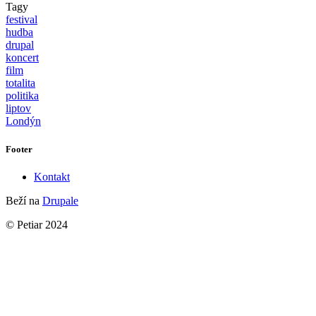
Tagy
festival
hudba
drupal
koncert
film
totalita
politika
liptov
Londýn
Footer
Kontakt
Beží na
Drupale
© Petiar 2024