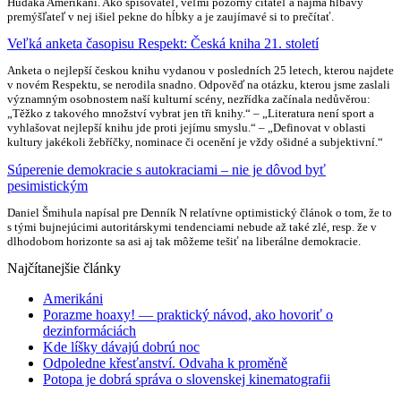
Hudáka Amerikáni. Ako spisovateľ, veľmi pozorný čitateľ a najmä hĺbavý
premýšľateľ v nej išiel pekne do hĺbky a je zaujímavé si to prečítať.
Veľká anketa časopisu Respekt: Česká kniha 21. století
Anketa o nejlepší českou knihu vydanou v posledních 25 letech, kterou najdete
v novém Respektu, se nerodila snadno. Odpověď na otázku, kterou jsme zaslali
významným osobnostem naší kulturní scény, nezřídka začínala nedůvěrou:
„Těžko z takového množství vybrat jen tři knihy.“ – „Literatura není sport a
vyhlašovat nejlepší knihu jde proti jejímu smyslu.“ – „Definovat v oblasti
kultury jakékoli žebříčky, nominace či ocenění je vždy ošidné a subjektivní.“
Súperenie demokracie s autokraciami – nie je dôvod byť
pesimistickým
Daniel Šmihula napísal pre Denník N relatívne optimistický článok o tom, že to
s tými bujnejúcimi autoritárskymi tendenciami nebude až také zlé, resp. že v
dlhodobom horizonte sa asi aj tak môžeme tešiť na liberálne demokracie.
Najčítanejšie články
Amerikáni
Porazme hoaxy! — praktický návod, ako hovoriť o
dezinformáciách
Kde líšky dávajú dobrú noc
Odpoledne křesťanství. Odvaha k proměně
Potopa je dobrá správa o slovenskej kinematografii