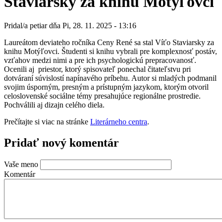
Staviarsky za knihu Motýľovci
Pridal/a
petiar
dňa
Pi, 28. 11. 2025 - 13:16
Laureátom deviateho ročníka Ceny René sa stal Víťo Staviarsky za
knihu Motýľovci. Študenti si knihu vybrali pre komplexnosť postáv,
vzťahov medzi nimi a pre ich psychologickú prepracovanosť.
Ocenili aj priestor, ktorý spisovateľ ponechal čitateľstvu pri
dotváraní súvislostí napínavého príbehu. Autor si mladých podmanil
svojim úsporným, presným a prístupným jazykom, ktorým otvoril
celoslovenské sociálne témy presahujúce regionálne prostredie.
Pochválili aj dizajn celého diela.
Prečítajte si viac na stránke
Literárneho centra
.
Pridať nový komentár
Vaše meno
Komentár