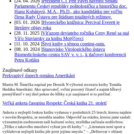
[
24. 04. 2026
]
Prezident ČT Petr Pavel navrhol Senátu
Parlamentu Českej republiky politologičku a historičku doc.
Hanu Kubátovú, M.A., Ph.D., ako kandidátku pre voľbu
člena Rady Ústavu pre štúdium totalitných režimov.
[
03. 01. 2026
]
Hvoreckého knižnica: Percival Everett je
literárny objav roka
[
28. 11. 2025
]
Víťazom deviateho ročníka Ceny René sa stal
Víťo Staviarsky za knihu Motýľovci
[
11. 10. 2024
]
Štyri knihy s témou coming-outu.
[
08. 10. 2024
]
Stanovisko Virologického ústavu
Biomedicínskeho centra SAV v. v. i., k tlačovej konferencii
Petra Kotlára
Zaujímavé odkazy
Prekvapivý úspech románu Amerikáni
Martin M. Šimečka napísal pre Denník N výbornú recenziu knihy Tomáša
Hudáka Amerikáni. Ako spisovateľ, veľmi pozorný čitateľ a najmä hĺbavý
premýšľateľ v nej išiel pekne do hĺbky a je zaujímavé si to prečítať.
Veľká anketa časopisu Respekt: Česká kniha 21. století
Anketa o nejlepší českou knihu vydanou v posledních 25 letech, kterou najdete
v novém Respektu, se nerodila snadno. Odpověď na otázku, kterou jsme zaslali
významným osobnostem naší kulturní scény, nezřídka začínala nedůvěrou:
„Těžko z takového množství vybrat jen tři knihy.“ – „Literatura není sport a
vyhlašovat nejlepší knihu jde proti jejímu smyslu.“ – „Definovat v oblasti