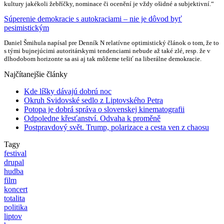
kultury jakékoli žebříčky, nominace či ocenění je vždy ošidné a subjektivní.“
Súperenie demokracie s autokraciami – nie je dôvod byť
pesimistickým
Daniel Šmihula napísal pre Denník N relatívne optimistický článok o tom, že to
s tými bujnejúcimi autoritárskymi tendenciami nebude až také zlé, resp. že v
dlhodobom horizonte sa asi aj tak môžeme tešiť na liberálne demokracie.
Najčítanejšie články
Kde líšky dávajú dobrú noc
Okruh Svidovské sedlo z Liptovského Petra
Potopa je dobrá správa o slovenskej kinematografii
Odpoledne křesťanství. Odvaha k proměně
Postpravdový svět. Trump, polarizace a cesta ven z chaosu
Tagy
festival
drupal
hudba
film
koncert
totalita
politika
liptov