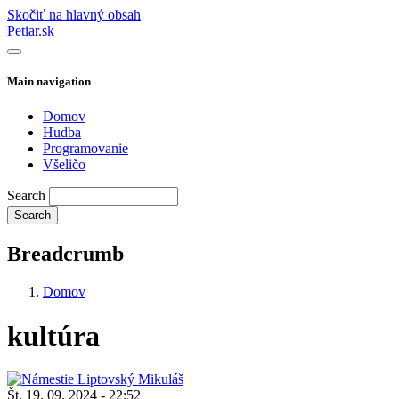
Skočiť na hlavný obsah
Petiar.sk
Main navigation
Domov
Hudba
Programovanie
Všeličo
Search
Breadcrumb
Domov
kultúra
Št, 19. 09. 2024 - 22:52