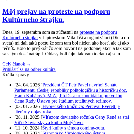
Môj prejav na proteste na podporu
Kultúrneho štrajku.
Dnes, 19. septembra som sa zúčastnil na
proteste na podporu
Kultúrneho štrajku
v Liptovskom Mikuláši a organizátori (Diera do
sveta) mi dali takú poctu že som tam bol nielen ako hosť, ale aj ako
rečník. Bolo to prvýkrát čo som hovoril na podobnej akcii a tak som
sa s tým dosť natrápil. Ohlasy boli fajn, tak vám to dám aj sem.
Celý článok →
Prihlásiť sa na odber kultúra
Krátke správy
[
24. 04. 2026
]
Prezident ČT Petr Pavel navrhol Senátu
Parlamentu Českej republiky politologičku a historičku doc.
Hanu Kubátovú, M.A., Ph.D., ako kandidátku pre voľbu
člena Rady Ústavu pre štúdium totalitných režimov.
[
03. 01. 2026
]
Hvoreckého knižnica: Percival Everett je
literárny objav roka
[
28. 11. 2025
]
Víťazom deviateho ročníka Ceny René sa stal
Víťo Staviarsky za knihu Motýľovci
[
11. 10. 2024
]
Štyri knihy s témou coming-outu.
[
08. 10. 2024
]
Stanovisko Virologického ústavu