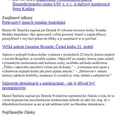
Biomedicínskeho centra SAV v. v. i., k tlačovej konferencii
Petra Kotlára
Zaujímavé odkazy
Prekvapivý úspech románu Amerikáni
Martin M. Šimečka napísal pre Denník N výbornú recenziu knihy Tomáša
Hudáka Amerikáni. Ako spisovateľ, veľmi pozorný čitateľ a najmä hĺbavý
premýšľateľ v nej išiel pekne do hĺbky a je zaujímavé si to prečítať.
Veľká anketa časopisu Respekt: Česká kniha 21. století
Anketa o nejlepší českou knihu vydanou v posledních 25 letech, kterou najdete
v novém Respektu, se nerodila snadno. Odpověď na otázku, kterou jsme zaslali
významným osobnostem naší kulturní scény, nezřídka začínala nedůvěrou:
„Těžko z takového množství vybrat jen tři knihy.“ – „Literatura není sport a
vyhlašovat nejlepší knihu jde proti jejímu smyslu.“ – „Definovat v oblasti
kultury jakékoli žebříčky, nominace či ocenění je vždy ošidné a subjektivní.“
Súperenie demokracie s autokraciami – nie je dôvod byť
pesimistickým
Daniel Šmihula napísal pre Denník N relatívne optimistický článok o tom, že to
s tými bujnejúcimi autoritárskymi tendenciami nebude až také zlé, resp. že v
dlhodobom horizonte sa asi aj tak môžeme tešiť na liberálne demokracie.
Najčítanejšie články