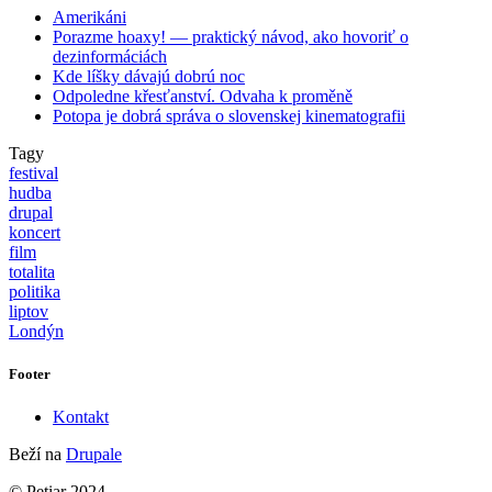
Amerikáni
Porazme hoaxy! — praktický návod, ako hovoriť o
dezinformáciách
Kde líšky dávajú dobrú noc
Odpoledne křesťanství. Odvaha k proměně
Potopa je dobrá správa o slovenskej kinematografii
Tagy
festival
hudba
drupal
koncert
film
totalita
politika
liptov
Londýn
Footer
Kontakt
Beží na
Drupale
© Petiar 2024