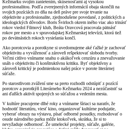
Kežmarku svojím zanietením, skúsenosťami aj vysokou
profesionalitou. Podľa zverejnených informácií obaja skončili na
svojich pozíciách zo dňa na deň práve pre svoje trvanie na
objektivite a profesionalite, zjednodušene povedané, z politických a
ideologických dôvodov. Boris Švirloch okrem iného viac ako trinásť
rokov viedol Filmový klub, Beáta Oravcová pracovala pätnásť
rokov pre mesto a v spravodajskej Kežmarskej televízii, ktorá tiež
po devätnástich rokoch vysielania končí.
Ako porotcovia a porotkyne si uvedomujeme aké ťažké je zachovať
objektivitu a vyváženosť a zároveň rešpektovať slobodu tvorby.
Veľmi citlivo vnímame snahu o akúkoľvek cenzúru a znevažovanie
snáh o objektivitu či konštruktívnu kritiku. Byť objektívny a
zároveň kritický je podmienkou našej práce v porote literárnej
súťaže.
Po starostlivom zvážení sme sa preto rozhodli odstúpiť z pozícií
porotcov a porotkýň Literárneho Kežmarku 2024 a nezúčastniť sa
ani ďalších aktivít spojených so súťažou a vedením mesta.
V kultúre pracujeme dlhé roky a vnímame šíriaci sa naratív, že
hodnotiť literatúru, viesť kino, organizovať kultúrne podujatie,
vyberať obrazy na výstavu, písať odborné posudky, rozhodovať o
osude národného parku môže ktokoľvek, skrátka, že si to
nevyžaduje odbornosť. Že umelecké projekty, súťaže, galérie,