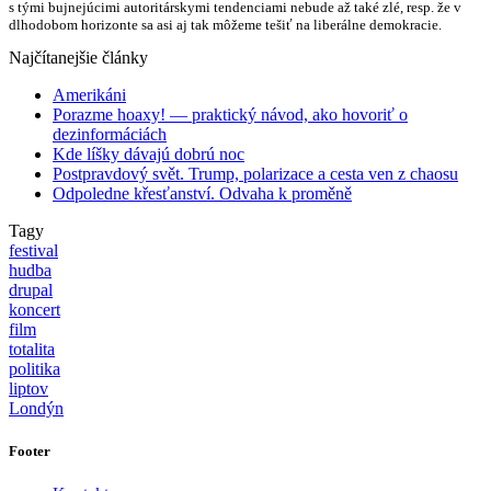
s tými bujnejúcimi autoritárskymi tendenciami nebude až také zlé, resp. že v
dlhodobom horizonte sa asi aj tak môžeme tešiť na liberálne demokracie.
Najčítanejšie články
Amerikáni
Porazme hoaxy! — praktický návod, ako hovoriť o
dezinformáciách
Kde líšky dávajú dobrú noc
Postpravdový svět. Trump, polarizace a cesta ven z chaosu
Odpoledne křesťanství. Odvaha k proměně
Tagy
festival
hudba
drupal
koncert
film
totalita
politika
liptov
Londýn
Footer