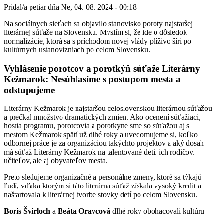
Pridal/a
petiar
dňa
Ne, 04. 08. 2024 - 00:18
Na sociálnych sieťach sa objavilo stanovisko poroty najstaršej
literárnej súťaže na Slovensku. Myslím si, že ide o dôsledok
normalizácie, ktorá sa s príchodom novej vlády plíživo šíri po
kultúrnych ustanovizniach po celom Slovensku.
Vyhlásenie porotcov a porotkýň súťaže Literárny
Kežmarok: Nesúhlasíme s postupom mesta a
odstupujeme
Literárny Kežmarok je najstaršou celoslovenskou literárnou súťažou
a prečkal množstvo dramatických zmien. Ako ocenení súťažiaci,
hostia programu, porotcovia a porotkyne sme so súťažou aj s
mestom Kežmarok spätí už dlhé roky a uvedomujeme si, koľko
odbornej práce je za organizáciou takýchto projektov a aký dosah
má súťaž Literárny Kežmarok na talentované deti, ich rodičov,
učiteľov, ale aj obyvateľov mesta.
Preto sledujeme organizačné a personálne zmeny, ktoré sa týkajú
ľudí, vďaka ktorým si táto literárna súťaž získala vysoký kredit a
naštartovala k literárnej tvorbe stovky detí po celom Slovensku.
Boris Švirloch
a
Beáta Oravcová
dlhé roky obohacovali kultúru