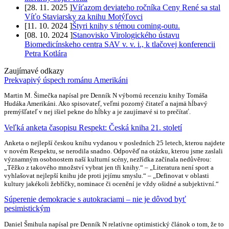
[
28. 11. 2025
]
Víťazom deviateho ročníka Ceny René sa stal
Víťo Staviarsky za knihu Motýľovci
[
11. 10. 2024
]
Štyri knihy s témou coming-outu.
[
08. 10. 2024
]
Stanovisko Virologického ústavu
Biomedicínskeho centra SAV v. v. i., k tlačovej konferencii
Petra Kotlára
Zaujímavé odkazy
Prekvapivý úspech románu Amerikáni
Martin M. Šimečka napísal pre Denník N výbornú recenziu knihy Tomáša
Hudáka Amerikáni. Ako spisovateľ, veľmi pozorný čitateľ a najmä hĺbavý
premýšľateľ v nej išiel pekne do hĺbky a je zaujímavé si to prečítať.
Veľká anketa časopisu Respekt: Česká kniha 21. století
Anketa o nejlepší českou knihu vydanou v posledních 25 letech, kterou najdete
v novém Respektu, se nerodila snadno. Odpověď na otázku, kterou jsme zaslali
významným osobnostem naší kulturní scény, nezřídka začínala nedůvěrou:
„Těžko z takového množství vybrat jen tři knihy.“ – „Literatura není sport a
vyhlašovat nejlepší knihu jde proti jejímu smyslu.“ – „Definovat v oblasti
kultury jakékoli žebříčky, nominace či ocenění je vždy ošidné a subjektivní.“
Súperenie demokracie s autokraciami – nie je dôvod byť
pesimistickým
Daniel Šmihula napísal pre Denník N relatívne optimistický článok o tom, že to