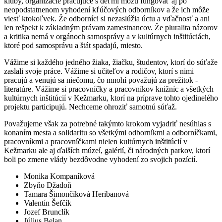
kluby, organizácie pracujúce s deťmi môžu fungovať aj po
neopodstatnenom vyhodení kľúčových odborníkov a že ich môže
viesť ktokoľvek. Že odborníci si nezaslúžia úctu a vďačnosť a ani
len rešpekt k základným právam zamestnancov. Že pluralita názorov
a kritika nemá v orgánoch samosprávy a v kultúrnych inštitúciách,
ktoré pod samosprávu a štát spadajú, miesto.
Vážime si každého jedného žiaka, žiačku, študentov, ktorí do súťaže
zaslali svoje práce. Vážime si učiteľov a rodičov, ktorí s nimi
pracujú a venujú sa niečomu, čo mnohí považujú za prežitok -
literatúre. Vážime si pracovníčky a pracovníkov knižníc a všetkých
kultúrnych inštitúcií v Kežmarku, ktorí na príprave tohto ojedinelého
projektu participujú. Nechceme ohroziť samotnú súťaž.
Považujeme však za potrebné takýmto krokom vyjadriť nesúhlas s
konaním mesta a solidaritu so všetkými odborníkmi a odborníčkami,
pracovníkmi a pracovníčkami nielen kultúrnych inštitúcií v
Kežmarku ale aj ďalších múzeí, galérií, či národných parkov, ktorí
boli po zmene vlády bezdôvodne vyhodení zo svojich pozícií.
Monika Kompaníková
Zbyňo Džadoň
Tamara Šimončíková Heribanová
Valentín Šefčík
Jozef Brunclík
Július Belan