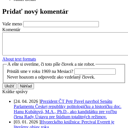
Pridať nový komentár
Vaše meno
Komentár
About text formats
A ešte si overíme, či toto píše človek a nie robot.
Pristáli sme v roku 1969 na Mesiaci?
Never hoaxom a odpovedz ako vzdelaný človek.
Krátke správy
[
24. 04. 2026
]
Prezident ČT Petr Pavel navrhol Senátu
Parlamentu Českej republiky politologičku a historičku doc.
Hanu Kubátovú, M.A., Ph.D., ako kandidátku pre voľbu
člena Rady Ústavu pre štúdium totalitných režimov.
[
03. 01. 2026
]
Hvoreckého knižnica: Percival Everett je
literárny objav roka