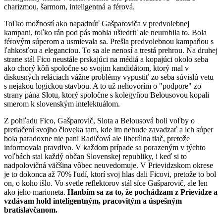
charizmou, šarmom, inteligentná a férová.
Toľko možností ako napadnúť Gašparoviča v predvolebnej
kampani, toľko rán pod pás mohla uštedriť ale neurobila to. Bola
férovým súperom a usmievala sa. Prešla predvolebnou kampaňou s
ľahkosťou a eleganciou. To sa ale nenosí a trestá prehrou. Na druhej
strane stál Fico neustále prskajúci na médiá a kopajúci okolo seba
ako chorý kôň spoločne so svojim kandidátom, ktorý mal v
diskusných reláciach vážne problémy vypustiť zo seba súvislú vetu
s nejakou logickou stavbou. A to už nehovorím o "podpore" zo
strany pána Slotu, ktorý spoločne s kolegyňou Belousovou kopali
smerom k slovenským intelektuálom.
Z pohľadu Fico, Gašparovič, Slota a Belousová boli voľby o
pretlačení svojho človeka tam, kde im nebude zavadzať a ich súper
bola paradoxne nie pani Radičová ale liberálna tlač, pretože
informovala pravdivo. V každom prípade sa porazeným v týchto
voľbách stal každý občan Slovenskej republiky, i keď si to
nadpolovičná väčšina vôbec neuvedomuje. V Prievidzskom okrese
je to dokonca až 70% ľudí, ktorí svoj hlas dali Ficovi, pretože to bol
on, o koho išlo. Vo svetle reflektorov stál síce Gašparovič, ale len
ako jeho marioneta.
Hanbím sa za to, že pochádzam z Prievidze a
vzdávam hold inteligentným, pracovitým a úspešným
bratislavčanom.