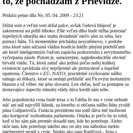
to, že pochádzam z Prievidze.
Pridal/a
petiar
dňa
Ne, 05. 04. 2009 - 23:21
Dúfal som a veľmi som držal palce, avšak ľudová hlúposť je
zakorenená asi príliš hlboko. Ešte veľmi dlho bude túžba potrestať
úspešných silnejšia ako snaha dosiahnúť niečo sám za seba, bez
pomoci štátu. Tá momentálne prichádza nesystémovo, v podobe
zrna ktoré nám súčasná vládna koalícia hádže plnými priehršťami
ale ktoré inteligentným ľuďom zapácha podozrením z nevyhnutného
vyčerpania zásob. Potom je, samozrejme, najjednoduchšie obviniť
bývalú vládu. Tá, ktorá zatiaľ ako jediná počas našej krátkej
existencie zavádzala síce nepríjemné ale premyslené a úspešné
opatrenia. Členstvo v EÚ, NATO, pravidelné zvyšovanie nášho
ratingu sú dôkazy, ktoré sa nedajú prehlušiť ani Ficovým mohutným
hlasom a už vôbec nie jeho slovami. Len občas, keď za postupne sa
dostavujúce úspechy minulej vlády dáva kredit sám sebe.
Jeho populistická cesta bude teraz o to ľahšia že mu v ceste nebude
stáť ani náš najvyšší štátnik, za ktorého si občania nášho štátu zvolili
pána Gašparoviča. Funkcia prezidenta mu totiž dáva isté možnosti
ako korigovať rozhodnutia parlamentu. Otázka je prečo by to robil,
keď si ho sám pán premiér dosadil tam, kde ho potrebuje. Alebo
skôr tam, kde potrebuje takého ako on aby mu náhodou niekto
inteligentný nestál v ceste. Niekto ako pani Radičová - žena s