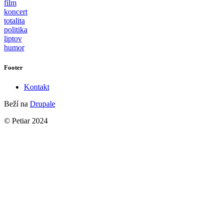
film
koncert
totalita
politika
liptov
humor
Footer
Kontakt
Beží na
Drupale
© Petiar 2024