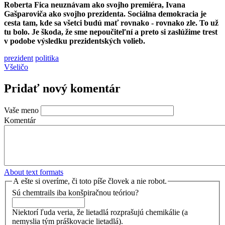
Roberta Fica neuznávam ako svojho premiéra, Ivana
Gašparoviča ako svojho prezidenta. Sociálna demokracia je
cesta tam, kde sa všetci budú mať rovnako - rovnako zle. To už
tu bolo. Je škoda, že sme nepoučiteľní a preto si zaslúžime trest
v podobe výsledku prezidentských volieb.
prezident
politika
Všeličo
Pridať nový komentár
Vaše meno
Komentár
About text formats
A ešte si overíme, či toto píše človek a nie robot.
Sú chemtrails iba konšpiračnou teóriou?
Niektorí ľuda veria, že lietadlá rozprašujú chemikálie (a
nemyslia tým práškovacie lietadlá).