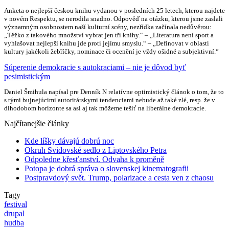
Anketa o nejlepší českou knihu vydanou v posledních 25 letech, kterou najdete
v novém Respektu, se nerodila snadno. Odpověď na otázku, kterou jsme zaslali
významným osobnostem naší kulturní scény, nezřídka začínala nedůvěrou:
„Těžko z takového množství vybrat jen tři knihy.“ – „Literatura není sport a
vyhlašovat nejlepší knihu jde proti jejímu smyslu.“ – „Definovat v oblasti
kultury jakékoli žebříčky, nominace či ocenění je vždy ošidné a subjektivní.“
Súperenie demokracie s autokraciami – nie je dôvod byť
pesimistickým
Daniel Šmihula napísal pre Denník N relatívne optimistický článok o tom, že to
s tými bujnejúcimi autoritárskymi tendenciami nebude až také zlé, resp. že v
dlhodobom horizonte sa asi aj tak môžeme tešiť na liberálne demokracie.
Najčítanejšie články
Kde líšky dávajú dobrú noc
Okruh Svidovské sedlo z Liptovského Petra
Odpoledne křesťanství. Odvaha k proměně
Potopa je dobrá správa o slovenskej kinematografii
Postpravdový svět. Trump, polarizace a cesta ven z chaosu
Tagy
festival
drupal
hudba