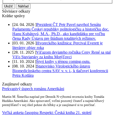
Súvisiace odkazy
Krátke správy
[
24. 04. 2026
]
Prezident ČT Petr Pavel navrhol Senátu
Parlamentu Českej republiky politologičku a historičku doc.
Hanu Kubátovú, M.A., Ph.D., ako kandidátku pre voľbu
člena Rady Ústavu pre štúdium totalitných režimov.
[
03. 01. 2026
]
Hvoreckého knižnica: Percival Everett je
literárny objav roka
[
28. 11. 2025
]
Víťazom deviateho ročníka Ceny René sa stal
Víťo Staviarsky za knihu Motýľovci
[
11. 10. 2024
]
Štyri knihy s témou coming-outu.
[
08. 10. 2024
]
Stanovisko Virologického ústavu
Biomedicínskeho centra SAV v. v. i., k tlačovej konferencii
Petra Kotlára
Zaujímavé odkazy
Prekvapivý úspech románu Amerikáni
Martin M. Šimečka napísal pre Denník N výbornú recenziu knihy Tomáša
Hudáka Amerikáni. Ako spisovateľ, veľmi pozorný čitateľ a najmä hĺbavý
premýšľateľ v nej išiel pekne do hĺbky a je zaujímavé si to prečítať.
Veľká anketa časopisu Respekt: Česká kniha 21. století