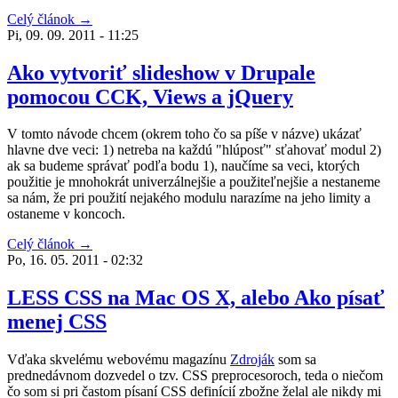
Celý článok →
Pi, 09. 09. 2011 - 11:25
Ako vytvoriť slideshow v Drupale
pomocou CCK, Views a jQuery
V tomto návode chcem (okrem toho čo sa píše v názve) ukázať
hlavne dve veci: 1) netreba na každú "hlúposť" sťahovať modul 2)
ak sa budeme správať podľa bodu 1), naučíme sa veci, ktorých
použitie je mnohokrát univerzálnejšie a použiteľnejšie a nestaneme
sa nám, že pri použití nejakého modulu narazíme na jeho limity a
ostaneme v koncoch.
Celý článok →
Po, 16. 05. 2011 - 02:32
LESS CSS na Mac OS X, alebo Ako písať
menej CSS
Vďaka skvelému webovému magazínu
Zdroják
som sa
prednedávnom dozvedel o tzv. CSS preprocesoroch, teda o niečom
čo som si pri častom písaní CSS definícií zbožne želal ale nikdy mi