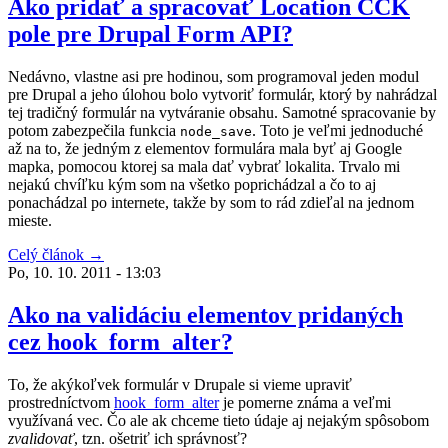
Ako pridať a spracovať Location CCK
pole pre Drupal Form API?
Nedávno, vlastne asi pre hodinou, som programoval jeden modul
pre Drupal a jeho úlohou bolo vytvoriť formulár, ktorý by nahrádzal
tej tradičný formulár na vytváranie obsahu. Samotné spracovanie by
potom zabezpečila funkcia
. Toto je veľmi jednoduché
node_save
až na to, že jedným z elementov formulára mala byť aj Google
mapka, pomocou ktorej sa mala dať vybrať lokalita. Trvalo mi
nejakú chvíľku kým som na všetko poprichádzal a čo to aj
ponachádzal po internete, takže by som to rád zdieľal na jednom
mieste.
Celý článok →
Po, 10. 10. 2011 - 13:03
Ako na validáciu elementov pridaných
cez hook_form_alter?
To, že akýkoľvek formulár v Drupale si vieme upraviť
prostredníctvom
hook_form_alter
je pomerne známa a veľmi
využívaná vec. Čo ale ak chceme tieto údaje aj nejakým spôsobom
zvalidovať
, tzn. ošetriť ich správnosť?