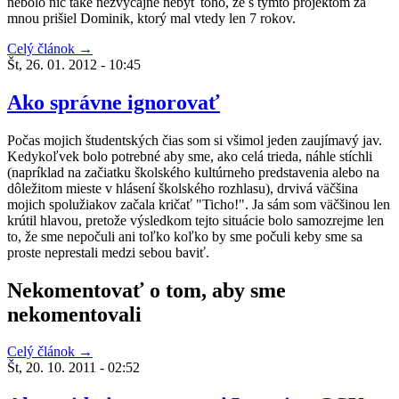
nebolo nič také nezvyčajné nebyť toho, že s týmto projektom za
mnou prišiel Dominik, ktorý mal vtedy len 7 rokov.
Celý článok →
Št, 26. 01. 2012 - 10:45
Ako správne ignorovať
Počas mojich študentských čias som si všimol jeden zaujímavý jav.
Kedykoľvek bolo potrebné aby sme, ako celá trieda, náhle stíchli
(napríklad na začiatku školského kultúrneho predstavenia alebo na
dôležitom mieste v hlásení školského rozhlasu), drvivá väčšina
mojich spolužiakov začala kričať "Ticho!". Ja sám som väčšinou len
krútil hlavou, pretože výsledkom tejto situácie bolo samozrejme len
to, že sme nepočuli ani toľko koľko by sme počuli keby sme sa
proste neprestali medzi sebou baviť.
Nekomentovať o tom, aby sme
nekomentovali
Celý článok →
Št, 20. 10. 2011 - 02:52