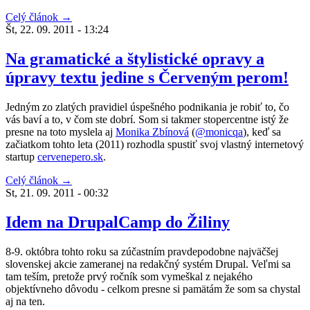
Celý článok →
Št, 22. 09. 2011 - 13:24
Na gramatické a štylistické opravy a
úpravy textu jedine s Červeným perom!
Jedným zo zlatých pravidiel úspešného podnikania je robiť to, čo
vás baví a to, v čom ste dobrí. Som si takmer stopercentne istý že
presne na toto myslela aj
Monika Zbínová
(
@monicqa
), keď sa
začiatkom tohto leta (2011) rozhodla spustiť svoj vlastný internetový
startup
cervenepero.sk
.
Celý článok →
St, 21. 09. 2011 - 00:32
Idem na DrupalCamp do Žiliny
8-9. októbra tohto roku sa zúčastním pravdepodobne najväčšej
slovenskej akcie zameranej na redakčný systém Drupal. Veľmi sa
tam teším, pretože prvý ročník som vymeškal z nejakého
objektívneho dôvodu - celkom presne si pamätám že som sa chystal
aj na ten.