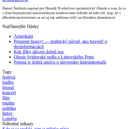
Daniel Šmihula napísal pre Denník N relatívne optimistický článok o tom, že to
s tými bujnejúcimi autoritárskymi tendenciami nebude až také zlé, resp. že v
dlhodobom horizonte sa asi aj tak môžeme tešiť na liberálne demokracie.
Najčítanejšie články
Amerikáni
Porazme hoaxy! — praktický návod, ako hovoriť o
dezinformáciách
Kde líšky dávajú dobrú noc
Okruh Svidovské sedlo z Liptovského Petra
Potopa je dobrá správa o slovenskej kinematografii
Tagy
festival
hudba
drupal
koncert
film
totalita
politika
liptov
Londýn
Náhodné odkazy
Kde si sa vydala, tam si mlieko pýtaj