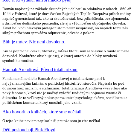
Román napísaný na základe skutočných udalostí sa odohráva v rokoch 1860 až
1944 v Poluvsí, ktoré je dnes časťou Rajeckých Teplíc. Rozpráva príbeh rodiny
naprieč generáciami tak, ako sa skutočne stal: bez prikrášlenia, bez zjemnenia,
s drsnosťou dedinského prostredia, ale aj s vľúdnosťou obyčajného človeka.
Život bol voči hlavným protagonistom neraz neúprosný, no napriek tomu nás
silným príbehom sprevádza odpustenie, odvaha a pokora.
Bůh je mrtev. Nic není dovoleno.
Kniha poprednej českej filozofky, vďaka ktorej som sa vlastne o tomto románe
dozvedel. Konkrétne obsahuje esej, v ktorej autorka do hĺbky rozoberá
symboliku románu.
Hannah Arendtová: Pôvod totalitarizmu
Fundamentálne dielo Hannah Arendtovej o totalitarizme patrí k
najvýznamnejším knihám o politickej histórii 20. storočia. Napísala ho pod
dojmom hrôz nacizmu a stalinizmu. Totalitarizmus Arendtová vysvetľuje ako
nový fenomén, ktorý nie je možný vyložiť tradičnými pojmami tyrania či
diktatúra. Je to veľkorysý pokus porozumieť psychologickému, sociálnemu a
politickému kontextu, ktorý umožnil jeho vznik.
Ako hovoriť o knihách, ktoré sme nečítali
O tejto knihe neviem napísať nič, pretože som ju ešte nečítal.
Děti poslouchají Pink Floyd