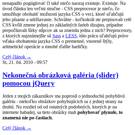
nenapadlo pogúglovať či také niečo naozaj existuje. Existuje. Na
úvod článku len veľmi stručne - CSS preprocesor je niečo, čo
umožňuje obohatiť možnosti jazyka CSS o veci, ktoré uľahčujú
jeho písanie a udržiavanie. Schválne - koľkokrát ste prepisovali celé
CSS kvôli zmene jednej zo základných farieb dizajnu, prípadne
prepočítavali šírky stĺpcov ak sa zmenila jedna z nich? Preprocesory,
z ktorých najznámejšie sú
Sass
a
LESS
, túto prácu uľahčujú práve
vďaka obohateniu jazyka CSS o premenné, vnorené štýly,
aritmetické operácie a mnohé ďalšie barličky.
Celý článok →
St, 21. 04. 2010 - 09:57
Nekonečná obrázková galéria (slider)
pomocou jQuery
Jeden z mojich zákazníkov ma poprosil o jednoduchú pohyblivú
galériu - niekoľko obrázkov pohybujúcich sa z jednej strany na
druhú. Na rozdiel od od ostatných podobných, ktorých je na
internete habadej, sa tieto obrázky mali
pohybovať plynule, to
znamená nie po častiach
.
Celý článok →