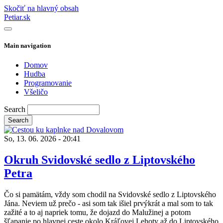
Skočiť na hlavný obsah
Petiar.sk
Main navigation
Domov
Hudba
Programovanie
Všeličo
Search
So, 13. 06. 2026 - 20:41
Okruh Svidovské sedlo z Liptovského
Petra
Čo si pamätám, vždy som chodil na Svidovské sedlo z Liptovského
Jána. Neviem už prečo - asi som tak išiel prvýkrát a mal som to tak
zažité a to aj napriek tomu, že dojazd do Malužinej a potom
šľapanie po hlavnej ceste okolo Kráľovej Lehoty až do Liptovského