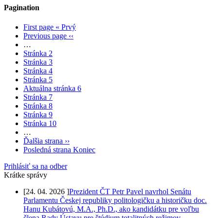
Pagination
First page
« Prvý
Previous page
‹‹
…
Stránka
2
Stránka
3
Stránka
4
Stránka
5
Aktuálna stránka
6
Stránka
7
Stránka
8
Stránka
9
Stránka
10
…
Ďalšia strana
››
Posledná strana
Koniec
Prihlásiť sa na odber
Krátke správy
[
24. 04. 2026
]
Prezident ČT Petr Pavel navrhol Senátu
Parlamentu Českej republiky politologičku a historičku doc.
Hanu Kubátovú, M.A., Ph.D., ako kandidátku pre voľbu
člena Rady Ústavu pre štúdium totalitných režimov.