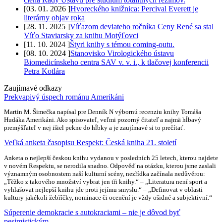
[
03. 01. 2026
]
Hvoreckého knižnica: Percival Everett je
literárny objav roka
[
28. 11. 2025
]
Víťazom deviateho ročníka Ceny René sa stal
Víťo Staviarsky za knihu Motýľovci
[
11. 10. 2024
]
Štyri knihy s témou coming-outu.
[
08. 10. 2024
]
Stanovisko Virologického ústavu
Biomedicínskeho centra SAV v. v. i., k tlačovej konferencii
Petra Kotlára
Zaujímavé odkazy
Prekvapivý úspech románu Amerikáni
Martin M. Šimečka napísal pre Denník N výbornú recenziu knihy Tomáša
Hudáka Amerikáni. Ako spisovateľ, veľmi pozorný čitateľ a najmä hĺbavý
premýšľateľ v nej išiel pekne do hĺbky a je zaujímavé si to prečítať.
Veľká anketa časopisu Respekt: Česká kniha 21. století
Anketa o nejlepší českou knihu vydanou v posledních 25 letech, kterou najdete
v novém Respektu, se nerodila snadno. Odpověď na otázku, kterou jsme zaslali
významným osobnostem naší kulturní scény, nezřídka začínala nedůvěrou:
„Těžko z takového množství vybrat jen tři knihy.“ – „Literatura není sport a
vyhlašovat nejlepší knihu jde proti jejímu smyslu.“ – „Definovat v oblasti
kultury jakékoli žebříčky, nominace či ocenění je vždy ošidné a subjektivní.“
Súperenie demokracie s autokraciami – nie je dôvod byť
pesimistickým