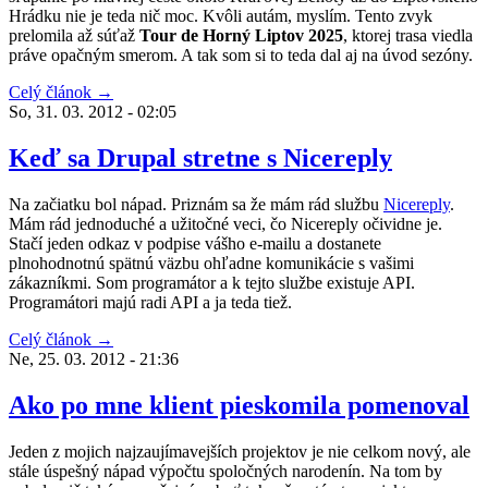
Hrádku nie je teda nič moc. Kvôli autám, myslím. Tento zvyk
prelomila až súťaž
Tour de Horný Liptov 2025
, ktorej trasa viedla
práve opačným smerom. A tak som si to teda dal aj na úvod sezóny.
Celý článok →
So, 31. 03. 2012 - 02:05
Keď sa Drupal stretne s Nicereply
Na začiatku bol nápad. Priznám sa že mám rád službu
Nicereply
.
Mám rád jednoduché a užitočné veci, čo Nicereply očividne je.
Stačí jeden odkaz v podpise vášho e-mailu a dostanete
plnohodnotnú spätnú väzbu ohľadne komunikácie s vašimi
zákazníkmi. Som programátor a k tejto službe existuje API.
Programátori majú radi API a ja teda tiež.
Celý článok →
Ne, 25. 03. 2012 - 21:36
Ako po mne klient pieskomila pomenoval
Jeden z mojich najzaujímavejších projektov je nie celkom nový, ale
stále úspešný nápad výpočtu spoločných narodenín. Na tom by