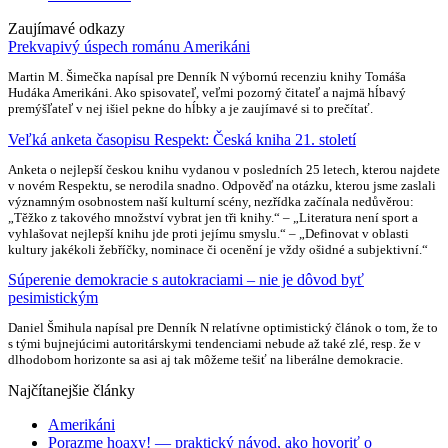
Zaujímavé odkazy
Prekvapivý úspech románu Amerikáni
Martin M. Šimečka napísal pre Denník N výbornú recenziu knihy Tomáša
Hudáka Amerikáni. Ako spisovateľ, veľmi pozorný čitateľ a najmä hĺbavý
premýšľateľ v nej išiel pekne do hĺbky a je zaujímavé si to prečítať.
Veľká anketa časopisu Respekt: Česká kniha 21. století
Anketa o nejlepší českou knihu vydanou v posledních 25 letech, kterou najdete
v novém Respektu, se nerodila snadno. Odpověď na otázku, kterou jsme zaslali
významným osobnostem naší kulturní scény, nezřídka začínala nedůvěrou:
„Těžko z takového množství vybrat jen tři knihy.“ – „Literatura není sport a
vyhlašovat nejlepší knihu jde proti jejímu smyslu.“ – „Definovat v oblasti
kultury jakékoli žebříčky, nominace či ocenění je vždy ošidné a subjektivní.“
Súperenie demokracie s autokraciami – nie je dôvod byť
pesimistickým
Daniel Šmihula napísal pre Denník N relatívne optimistický článok o tom, že to
s tými bujnejúcimi autoritárskymi tendenciami nebude až také zlé, resp. že v
dlhodobom horizonte sa asi aj tak môžeme tešiť na liberálne demokracie.
Najčítanejšie články
Amerikáni
Porazme hoaxy! — praktický návod, ako hovoriť o