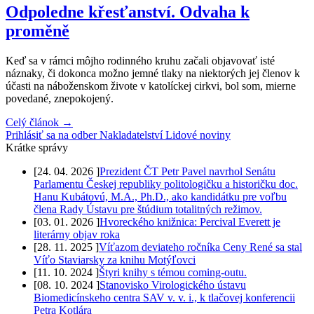
Odpoledne křesťanství. Odvaha k
proměně
Keď sa v rámci môjho rodinného kruhu začali objavovať isté
náznaky, či dokonca možno jemné tlaky na niektorých jej členov k
účasti na náboženskom živote v katolíckej cirkvi, bol som, mierne
povedané, znepokojený.
Celý článok →
Prihlásiť sa na odber Nakladatelství Lidové noviny
Krátke správy
[
24. 04. 2026
]
Prezident ČT Petr Pavel navrhol Senátu
Parlamentu Českej republiky politologičku a historičku doc.
Hanu Kubátovú, M.A., Ph.D., ako kandidátku pre voľbu
člena Rady Ústavu pre štúdium totalitných režimov.
[
03. 01. 2026
]
Hvoreckého knižnica: Percival Everett je
literárny objav roka
[
28. 11. 2025
]
Víťazom deviateho ročníka Ceny René sa stal
Víťo Staviarsky za knihu Motýľovci
[
11. 10. 2024
]
Štyri knihy s témou coming-outu.
[
08. 10. 2024
]
Stanovisko Virologického ústavu
Biomedicínskeho centra SAV v. v. i., k tlačovej konferencii
Petra Kotlára